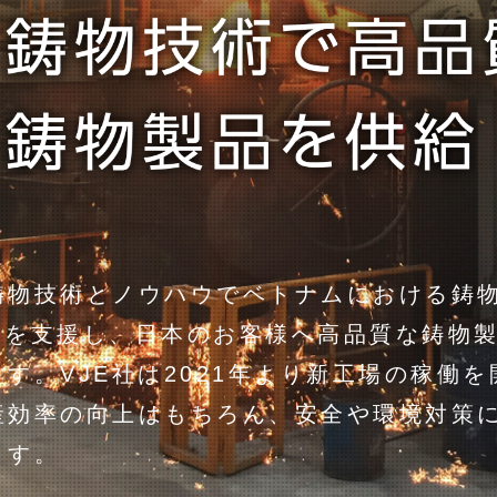
鋳物技術とノウハウでベトナムにおける鋳
E社)を支援し、日本のお客様へ高品質な鋳物
す。VJE社は2021年より新工場の稼働
産効率の向上はもちろん、安全や環境対策
ます。