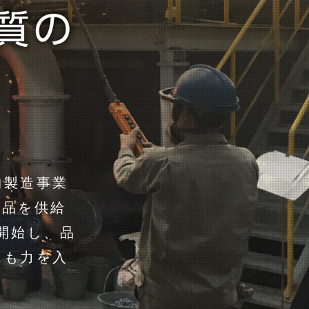
物製造事業
製品を供給
を開始し、品
にも力を入