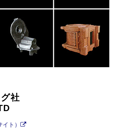
ング社
TD
サイト）