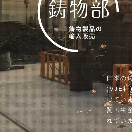
日本の
(VJ
していま
質・生
れてい