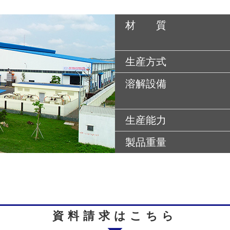
材 質
生産方式
溶解設備
生産能力
製品重量
資料請求はこちら