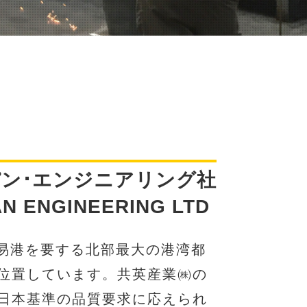
パン･エンジニアリング社
AN ENGINEERING LTD
貿易港を要する北部最大の港湾都
位置しています。共英産業㈱の
日本基準の品質要求に応えられ