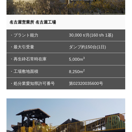
名古屋営業所 名古屋工場
・プラント能力
30,000 t/月(160 t/h 1基)
・最大引受量
ダンプ約150台(1日)
3
・再生砕石常時在庫
5,000m
2
・工場敷地面積
8,250m
・処分業愛知県許可番号
第02320035600号