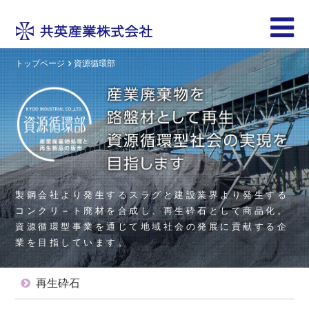
トップページ
資源循環部
製鋼会社より発生するスラグと建設業界より発生する
コンクリ－ト廃材を合成し、再生砕石として商品化。
資源循環型事業を通じて地域社会の発展に貢献する企
業を目指しています。
再生砕石