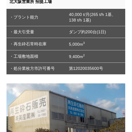
北大阪営業所 招提工場
40,000 t/月
(265 t/h 1基、
・プラント能力
138 t/h 1基)
・最大引受量
ダンプ約200台(1日)
3
・再生砕石常時在庫
5,000m
2
・工場敷地面積
9,400m
・処分業枚方市許可番号
第12020035600号