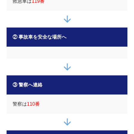
救急車は
119番
② 事故車を安全な場所へ
③ 警察へ連絡
警察は
110番